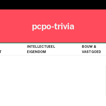
pcpo-trivia
&
INTELLECTUEEL
BOUW &
T
EIGENDOM
VASTGOED