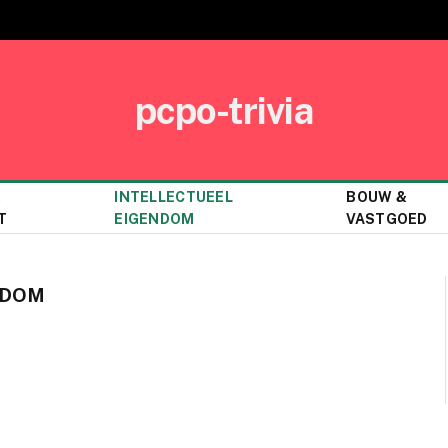
pcpo-trivia
&
INTELLECTUEEL
BOUW &
T
EIGENDOM
VASTGOED
NDOM